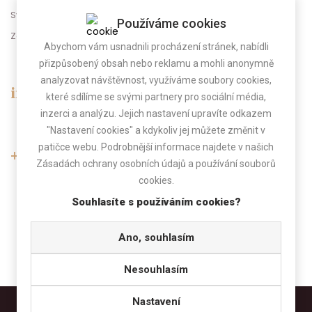
Svatební dekorace
Používáme cookies
Zábava na svatbu
Abychom vám usnadnili procházení stránek, nabídli
přizpůsobený obsah nebo reklamu a mohli anonymně
analyzovat návštěvnost, využíváme soubory cookies,
info@gregorevent.cz
které sdílíme se svými partnery pro sociální média,
inzerci a analýzu. Jejich nastavení upravíte odkazem
"Nastavení cookies" a kdykoliv jej můžete změnit v
patičce webu. Podrobnější informace najdete v našich
+420 775 025 800
Zásadách ochrany osobních údajů a používání souborů
cookies.
(Po-Pá 9.00 - 17.00)
Pokud telefon nebereme, zavoláme Vám zpět.
Souhlasíte s používáním cookies?
Ano, souhlasím
Nesouhlasím
Nastavení
Copyright 2026 ©
gregorevent.cz
|
Nastavení cookies
|