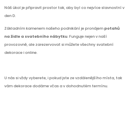
Náš úkol je připravit prostor tak, aby byl co nejvíce slavnostní v
den D.
Základním kamenem našeho podnikání je pronájem
potahů
na židle a svatebního nábytku
. Funguje nejen v naší
provozovně, ale zarezervovat si můžete všechny svatební
dekorace i online.
U nás si vždy vyberete, i pokud jste ze vzdálenějšího místa, tak
vám dekorace dodáme včas a v dohodnutém termínu.