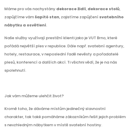
Máme pro vás nachystány
dekorace židlí
,
dekorace stolů
,
zapůjčíme vám
šapitó stan
, zajistíme zapůjčení
svatebního
nábytku a osvětlení
.
Naše služby využívají prestižní klienti jako je VUT Brno, které
pořádá největší ples v republice. Dále např. svatební agentury,
hotely, restaurace, v neposlední řadě nevěsty a pořadatelé
plesů, konferencí a dalších akcí. Ti všichni vědí, že je na nás
spolehnutí.
Jak vám můžeme ulehčit život?
Kromě toho, že dáváme místům jedinečný slavnostní
charakter, tak také pomáháme zákazníkům řešit jejich problém
s nevzhledným nábytkem v místě svatební hostiny.