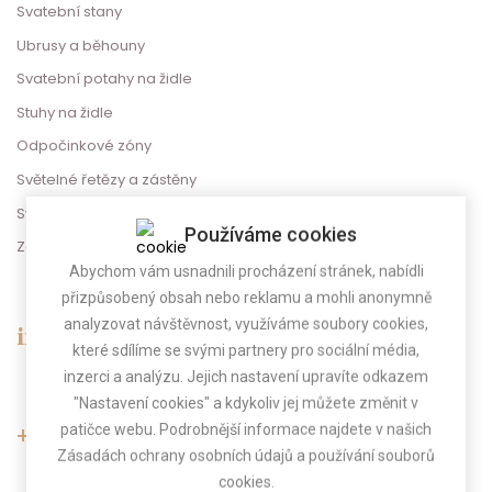
Svatební stany
Ubrusy a běhouny
Svatební potahy na židle
Stuhy na židle
Odpočinkové zóny
Světelné řetězy a zástěny
Svatební dekorace
Používáme cookies
Zábava na svatbu
Abychom vám usnadnili procházení stránek, nabídli
přizpůsobený obsah nebo reklamu a mohli anonymně
analyzovat návštěvnost, využíváme soubory cookies,
info@gregorevent.cz
které sdílíme se svými partnery pro sociální média,
inzerci a analýzu. Jejich nastavení upravíte odkazem
"Nastavení cookies" a kdykoliv jej můžete změnit v
patičce webu. Podrobnější informace najdete v našich
+420 775 025 800
Zásadách ochrany osobních údajů a používání souborů
cookies.
(Po-Pá 9.00 - 17.00)