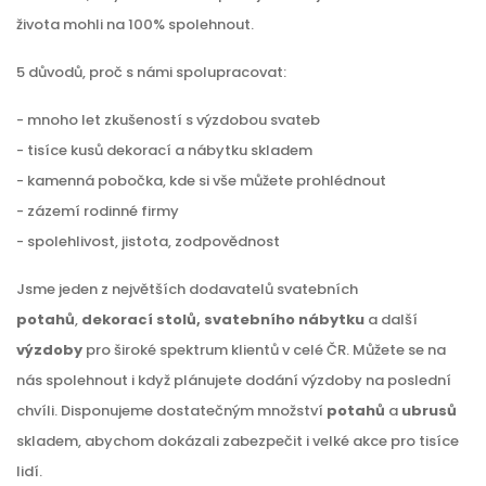
života mohli na 100% spolehnout.
5 důvodů, proč s námi spolupracovat:
- mnoho let zkušeností s výzdobou svateb
- tisíce kusů dekorací a nábytku skladem
- kamenná pobočka, kde si vše můžete prohlédnout
- zázemí rodinné firmy
- spolehlivost, jistota, zodpovědnost
Jsme jeden z největších dodavatelů svatebních
potahů
,
dekorací stolů, svatebního nábytku
a další
výzdoby
pro široké spektrum klientů v celé ČR. Můžete se na
nás spolehnout i když plánujete dodání výzdoby na poslední
chvíli. Disponujeme dostatečným množství
potahů
a
ubrusů
skladem, abychom dokázali zabezpečit i velké akce pro tisíce
lidí.