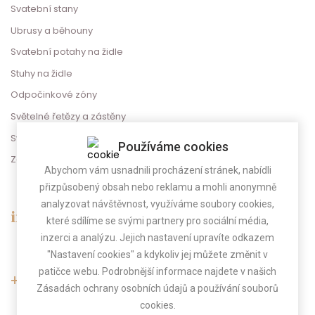
Svatební stany
Ubrusy a běhouny
Svatební potahy na židle
Stuhy na židle
Odpočinkové zóny
Světelné řetězy a zástěny
Svatební dekorace
Používáme cookies
Zábava na svatbu
Abychom vám usnadnili procházení stránek, nabídli
přizpůsobený obsah nebo reklamu a mohli anonymně
analyzovat návštěvnost, využíváme soubory cookies,
info@gregorevent.cz
které sdílíme se svými partnery pro sociální média,
inzerci a analýzu. Jejich nastavení upravíte odkazem
"Nastavení cookies" a kdykoliv jej můžete změnit v
patičce webu. Podrobnější informace najdete v našich
+420 775 025 800
Zásadách ochrany osobních údajů a používání souborů
cookies.
(Po-Pá 9.00 - 17.00)