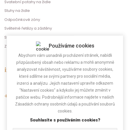
Svatební potahy na židle
Stuhy na židle
Odpočinkové zóny
Světelné řetězy a zástěny
Svatební dekorace
Používáme cookies
Zábava na svatbu
Abychom vám usnadnili procházení stránek, nabídli
přizpůsobený obsah nebo reklamu a mohli anonymně
analyzovat návštěvnost, využíváme soubory cookies,
info@gregorevent.cz
které sdílíme se svými partnery pro sociální média,
inzerci a analýzu. Jejich nastavení upravíte odkazem
"Nastavení cookies" a kdykoliv jej můžete změnit v
patičce webu. Podrobnější informace najdete v našich
+420 775 025 800
Zásadách ochrany osobních údajů a používání souborů
cookies.
(Po-Pá 9.00 - 17.00)
Pokud telefon nebereme, zavoláme Vám zpět.
Souhlasíte s používáním cookies?