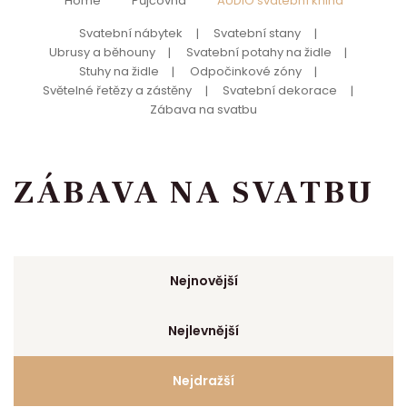
Home
Půjčovna
AUDIO svatební kniha
Svatební nábytek
Svatební stany
Ubrusy a běhouny
Svatební potahy na židle
Stuhy na židle
Odpočinkové zóny
Světelné řetězy a zástěny
Svatební dekorace
Zábava na svatbu
ZÁBAVA NA SVATBU
Nejnovější
Nejlevnější
Nejdražší