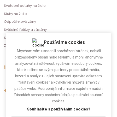
Svatební potahy na židle
Stuhy na židle
Odpočinkové zóny
Světelné řetězy a zástěny
Svatební dekorace
Používáme cookies
Zábava na svatbu
Abychom vám usnadnili procházení stránek, nabídli
přizpůsobený obsah nebo reklamu a mohli anonymně
analyzovat návštěvnost, využíváme soubory cookies,
info@gregorevent.cz
které sdílíme se svými partnery pro sociální média,
inzerci a analýzu. Jejich nastavení upravíte odkazem
"Nastavení cookies" a kdykoliv jej můžete změnit v
patičce webu. Podrobnější informace najdete v našich
+420 775 025 800
Zásadách ochrany osobních údajů a používání souborů
cookies.
(Po-Pá 9.00 - 17.00)
Pokud telefon nebereme, zavoláme Vám zpět.
Souhlasíte s používáním cookies?