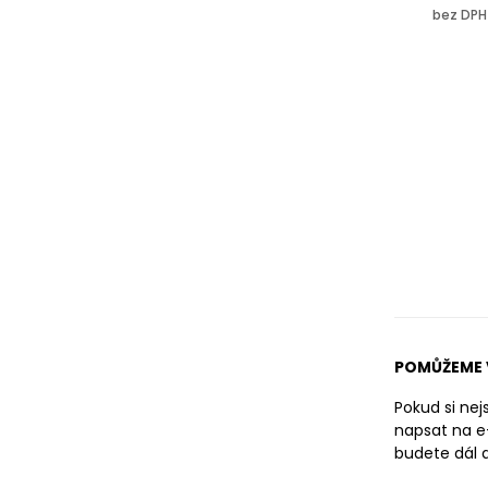
bez DPH
POMŮŽEME 
Pokud si ne
napsat na e
budete dál d