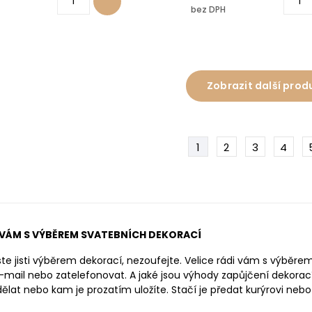
bez DPH
Zobrazit další prod
1
2
3
4
VÁM S VÝBĚREM SVATEBNÍCH DEKORACÍ
jste jisti výběrem dekorací, nezoufejte. Velice rádi vám s výb
-mail nebo zatelefonovat. A jaké jsou výhody zapůjčení dekorac
ělat nebo kam je prozatím uložíte. Stačí je předat kurýrovi neb