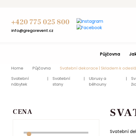
+420 775 025 800
info@gregorevent.cz
Půjčovna
Ja
Home
Půjčovna
Svatební dekorace | Skladem k odeslá
Svatební
Svatební
Ubrusy a
Sv
nábytek
stany
běhouny
ži
SVA
CENA
Svatební de