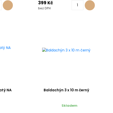
399 Kč
bez DPH
latý NA
Baldachýn 3 x 10 m černý
Skladem