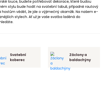
orské louce, budete potřebovat dekorace, které budou
ém stylu bude hodit na svatební tabuli, případně rautový
dává hostům vědět, že jde o výjimečný okamžik. Na našem e-
ějších stylech. Ať už je vaše svatba laděná do
 hledáte.
Svatební
Záclony a
koberec
baldachýny