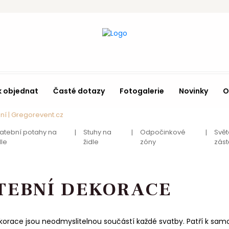
k objednat
Časté dotazy
Fotogalerie
Novinky
O
ní | Gregorevent.cz
atební potahy na
Stuhy na
Odpočinkové
Svět
dle
židle
zóny
zást
TEBNÍ DEKORACE
korace jsou neodmyslitelnou součástí každé svatby. Patří k samo