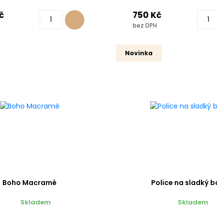
č
750 Kč
bez DPH
Novinka
Boho Macramé
Police na sladký b
Skladem
Skladem