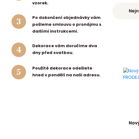
vzorek.
Nejn
Po dokončení objednávky vám
3
pošleme smlouvu o pronájmu s
dalšími instrukcemi.
Dekorace vám doručíme dva
4
dny před svatbou.
Použité dekorace odešlete
5
hned v pondělí na naši adresu.
Nový