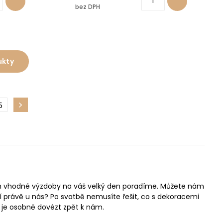
bez DPH
ukty
5
ěrem vhodné výzdoby na váš velký den poradíme. Můžete nám
í právě u nás? Po svatbě nemusíte řešit, co s dekoracemi
o je osobně dovézt zpět k nám.