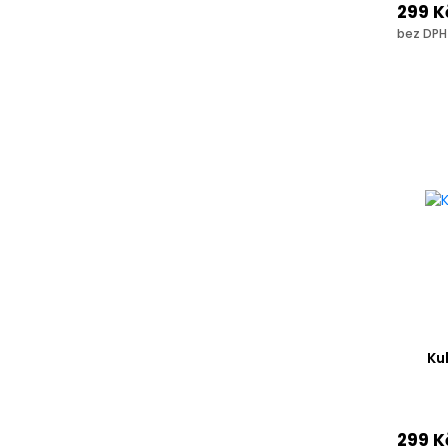
299 K
bez DPH
Ku
299 K