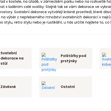
řad v kostele, na úřadě, v zámeckém parku nebo na rozkvetlé h
at s laděním celé svatby. Stejně tak se vám dekorace ve vybran
 prostory. Svatební dekorace vytvářejí krásné prostředí, které 
na výběr z nepřeberného množství svatebních dekorací v nejrůzn
 stylu, retro stylu nebo je rustikální, u nás určitě najdete to, co
Svatební
Polštářky pod
dekorace na
prstýnky
stůl
Závěsné
Ostatní