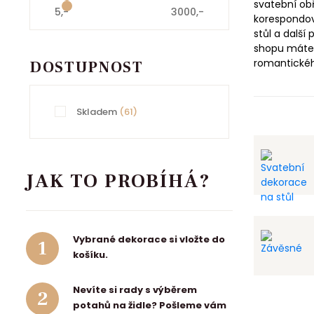
svatební ob
5,-
3000,-
korespondov
stůl a další
shopu máte 
romantického
DOSTUPNOST
Skladem
(61)
JAK TO PROBÍHÁ?
Vybrané dekorace si vložte do
1
košíku.
Nevíte si rady s výběrem
2
potahů na židle? Pošleme vám