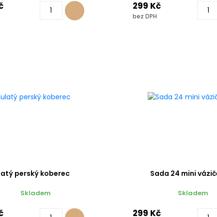
č
299 Kč
bez DPH
latý perský koberec
Sada 24 mini vázič
Skladem
Skladem
č
299 Kč