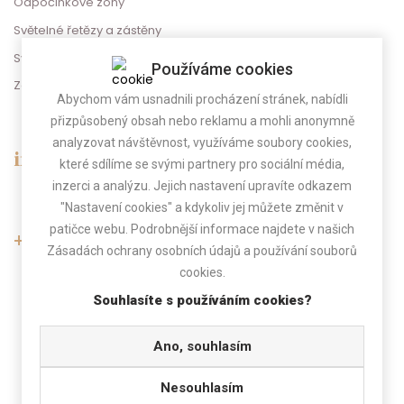
Odpočinkové zóny
Světelné řetězy a zástěny
Svatební dekorace
Používáme cookies
Zábava na svatbu
Abychom vám usnadnili procházení stránek, nabídli
přizpůsobený obsah nebo reklamu a mohli anonymně
analyzovat návštěvnost, využíváme soubory cookies,
info@gregorevent.cz
které sdílíme se svými partnery pro sociální média,
inzerci a analýzu. Jejich nastavení upravíte odkazem
"Nastavení cookies" a kdykoliv jej můžete změnit v
patičce webu. Podrobnější informace najdete v našich
+420 775 025 800
Zásadách ochrany osobních údajů a používání souborů
cookies.
(Po-Pá 9.00 - 17.00)
Pokud telefon nebereme, zavoláme Vám zpět.
Souhlasíte s používáním cookies?
Ano, souhlasím
Nesouhlasím