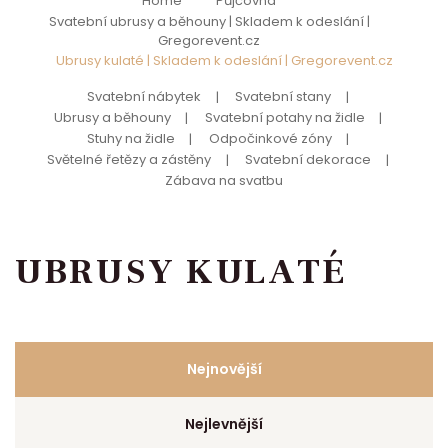
Home
Půjčovna
Svatební ubrusy a běhouny | Skladem k odeslání |
Gregorevent.cz
Ubrusy kulaté | Skladem k odeslání | Gregorevent.cz
Svatební nábytek
Svatební stany
Ubrusy a běhouny
Svatební potahy na židle
Stuhy na židle
Odpočinkové zóny
Světelné řetězy a zástěny
Svatební dekorace
Zábava na svatbu
UBRUSY KULATÉ
Nejnovější
Nejlevnější