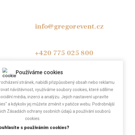
info@gregorevent.cz
+420 775 025 800
(Po-Pá 9.00 - 17.00)
Používáme cookies
Pokud telefon nebereme, zavoláme Vám
ocházení stránek, nabídli přizpůsobený obsah nebo reklamu
zpět.
vat návštěvnost, využíváme soubory cookies, které sdílíme
ociální média, inzerci a analýzu. Jejich nastavení upravíte
s" a kdykoliv jej můžete změnit v patičce webu. Podrobnější
šich Zásadách ochrany osobních údajů a používání souborů
cookies.
ouhlasíte s používáním cookies?