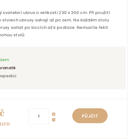
 svatební ubrus o velikosti 230 x 300 cm. Při použití
 stolech ubrusy sahají až po zem. Na každém stolu
rusy sahat po bocích až k podlaze. Nemusíte řešit
nohou stolů.
adem
hranaté
expedici
č
PŮJČIT
 DPH