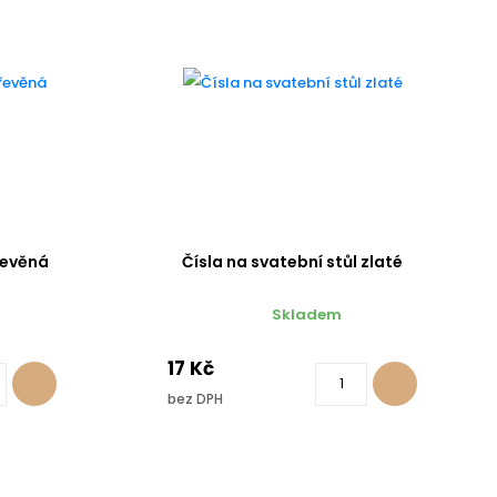
řevěná
Čísla na svatební stůl zlaté
Skladem
17 Kč
bez DPH