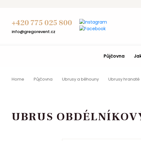
+420 775 025 800
info@gregorevent.cz
Půjčovna
Ja
Home
Půjčovna
Ubrusy a běhouny
Ubrusy hranaté
UBRUS OBDÉLNÍKOVÝ