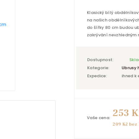
Klasický bílý obdélníkový
na našich obdélníkových
do šířky 80 cm budou ub
zakrývání nevzhledným 
Dostupnost:
Skl
Kategorie:
Ubrusy 
Expedice:
ihned k 
253 K
Vaše cena:
209 Kč bez