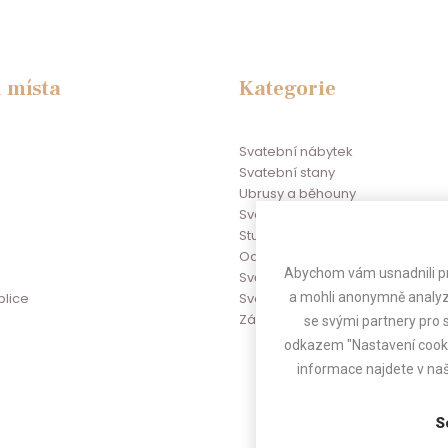
 místa
Kategorie
Svatební nábytek
Svatební stany
Ubrusy a běhouny
Svatební potahy na židle
Stuhy na židle
Odpočinkové zóny
Abychom vám usnadnili pr
Světelné řetězy a zástěny
a mohli anonymně analyzo
blice
Svatební dekorace
se svými partnery pro s
Zábava na svatbu
odkazem "Nastavení cookie
informace najdete v na
S