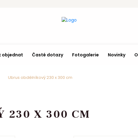
k objednat
Časté dotazy
Fotogalerie
Novinky
O
Ubrus obdélníkový 230 x 300 cm
 230 X 300 CM