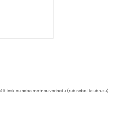
yužít lesklou nebo matnou varinatu (rub nebo líc ubrusu).