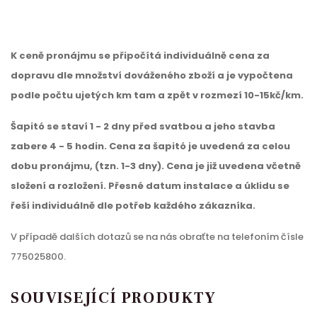
K ceně pronájmu se připočítá individuálně cena za
dopravu dle množství dováženého zboží a je vypočtena
podle počtu ujetých km tam a zpět v rozmezí 10-15kč/km.
Šapitó se staví 1 - 2 dny před svatbou a jeho stavba
zabere 4 - 5 hodin. Cena za šapitó je uvedená za celou
dobu pronájmu, (tzn. 1-3 dny). Cena je již uvedena včetně
složení a rozložení. Přesné datum instalace a úklidu se
řeší individuálně dle potřeb každého zákazníka.
V případě dalších dotazů se na nás obraťte na telefoním čísle
775025800.
SOUVISEJÍCÍ PRODUKTY