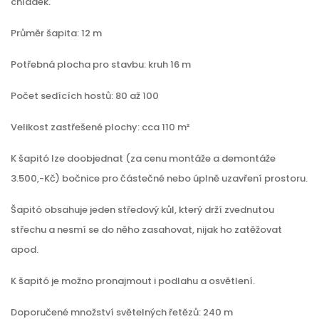
chládek.
Průměr šapita: 12 m
Potřebná plocha pro stavbu: kruh 16 m
Počet sedících hostů: 80 až 100
Velikost zastřešené plochy: cca 110 m²
K šapitó lze doobjednat (za cenu montáže a demontáže
3.500,-Kč) bočnice pro částečné nebo úplně uzavření prostoru.
Šapitó obsahuje jeden středový kůl, který drží zvednutou
střechu a nesmí se do něho zasahovat, nijak ho zatěžovat
apod.
K šapitó je možno pronajmout i podlahu a osvětlení.
Doporučené množství světelných řetězů: 240 m