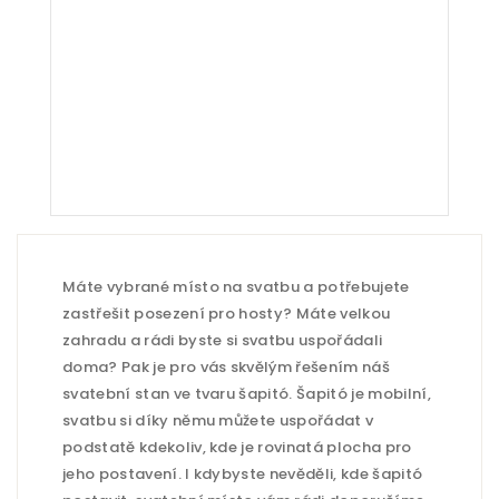
Máte vybrané místo na svatbu a potřebujete
zastřešit posezení pro hosty? Máte velkou
zahradu a rádi byste si svatbu uspořádali
doma? Pak je pro vás skvělým řešením náš
svatební stan ve tvaru šapitó. Šapitó je mobilní,
svatbu si díky němu můžete uspořádat v
podstatě kdekoliv, kde je rovinatá plocha pro
jeho postavení. I kdybyste nevěděli, kde šapitó