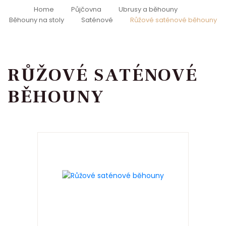
Home
Půjčovna
Ubrusy a běhouny
Běhouny na stoly
Saténové
Růžové saténové běhouny
RŮŽOVÉ SATÉNOVÉ
BĚHOUNY