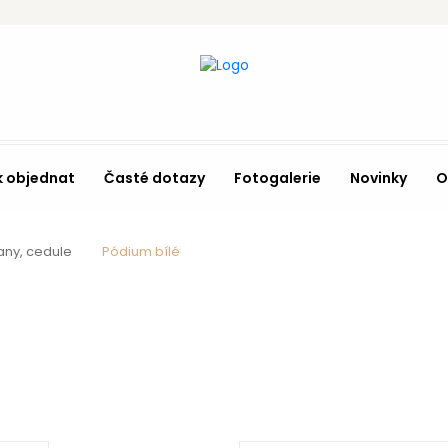
k objednat
Časté dotazy
Fotogalerie
Novinky
O
any, cedule
Pódium bílé