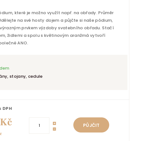
ódium, které je možno využít např. na obřady. Průměr
Udělejte na své hosty dojem a půjčte si naše pódium,
 výrazným prvkem výzdoby svatebního obřadu. Stačí
em, židlemi a spolu s květinovým aranžmá vytvoří
společné ANO.
adem
ány, stojany, cedule
 s DPH
 Kč
PŮJČIT
z