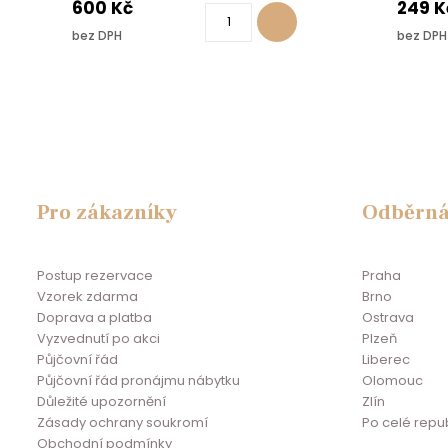
600 Kč
249 K
bez DPH
bez DPH
Pro zákazníky
Odběrná
Postup rezervace
Praha
Vzorek zdarma
Brno
Doprava a platba
Ostrava
Vyzvednutí po akci
Plzeň
Půjčovní řád
Liberec
Půjčovní řád pronájmu nábytku
Olomouc
Důležité upozornění
Zlín
Zásady ochrany soukromí
Po celé repu
Obchodní podmínky