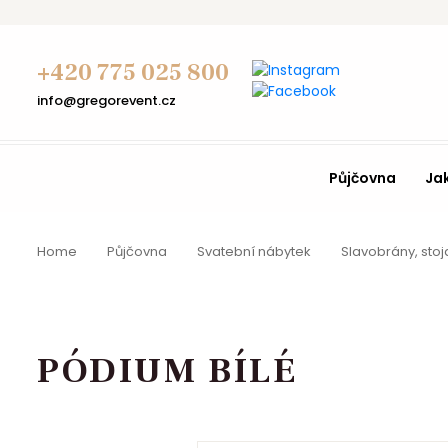
+420 775 025 800
info@gregorevent.cz
Půjčovna
Ja
Home
Půjčovna
Svatební nábytek
Slavobrány, stoj
PÓDIUM BÍLÉ