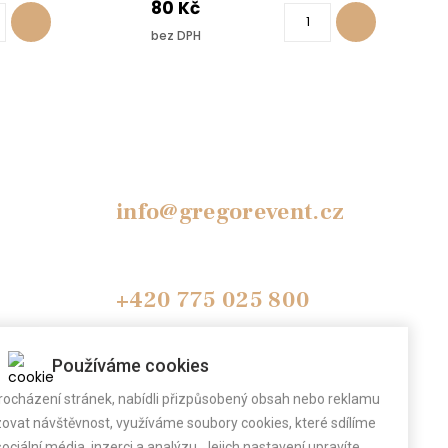
80 Kč
bez DPH
info@gregorevent.cz
+420 775 025 800
(Po-Pá 9.00 - 17.00)
Používáme cookies
Pokud telefon nebereme, zavoláme Vám
ocházení stránek, nabídli přizpůsobený obsah nebo reklamu
zpět.
vat návštěvnost, využíváme soubory cookies, které sdílíme
ociální média, inzerci a analýzu. Jejich nastavení upravíte