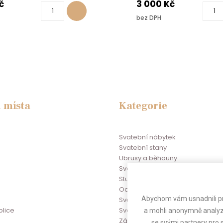
č
3 000 Kč
bez DPH
 místa
Kategorie
Svatební nábytek
Svatební stany
Ubrusy a běhouny
Svatební potahy na židle
Stuhy na židle
Odpočinkové zóny
Abychom vám usnadnili pr
Světelné řetězy a zástěny
a mohli anonymně analyzo
blice
Svatební dekorace
se svými partnery pro s
Zábava na svatbu