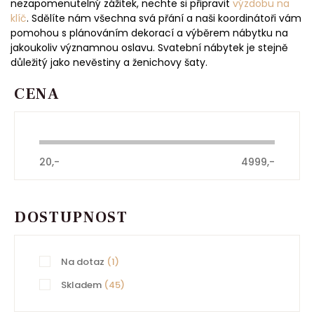
nezapomenutelný zážitek, nechte si připravit
výzdobu na
klíč
. Sdělíte nám všechna svá přání a naši koordinátoři vám
pomohou s plánováním dekorací a výběrem nábytku na
jakoukoliv významnou oslavu. Svatební nábytek je stejně
důležitý jako nevěstiny a ženichovy šaty.
CENA
20,-
4999,-
DOSTUPNOST
Na dotaz
(1)
Skladem
(45)