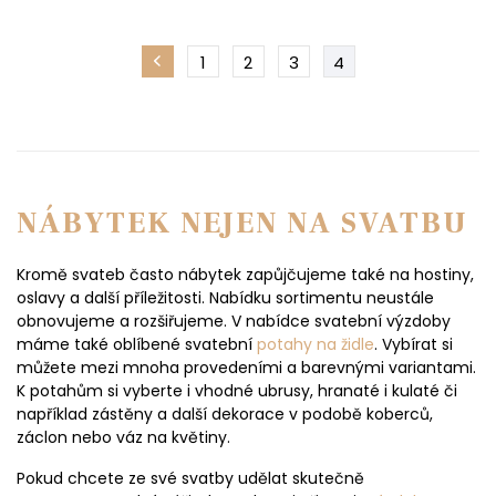
1
2
3
4
NÁBYTEK NEJEN NA SVATBU
Kromě svateb často nábytek zapůjčujeme také na hostiny,
oslavy a další příležitosti. Nabídku sortimentu neustále
obnovujeme a rozšiřujeme. V nabídce svatební výzdoby
máme také oblíbené svatební
potahy na židle
. Vybírat si
můžete mezi mnoha provedeními a barevnými variantami.
K potahům si vyberte i vhodné ubrusy, hranaté i kulaté či
například zástěny a další dekorace v podobě koberců,
záclon nebo váz na květiny.
Pokud chcete ze své svatby udělat skutečně