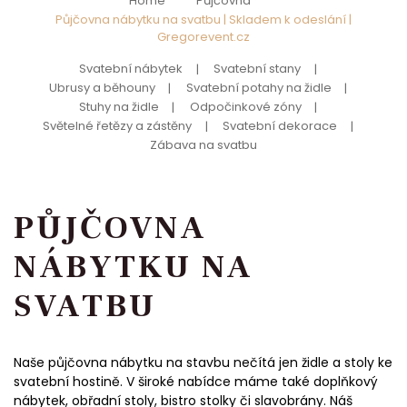
Home
Půjčovna
Půjčovna nábytku na svatbu | Skladem k odeslání |
Gregorevent.cz
Svatební nábytek
Svatební stany
Ubrusy a běhouny
Svatební potahy na židle
Stuhy na židle
Odpočinkové zóny
Světelné řetězy a zástěny
Svatební dekorace
Zábava na svatbu
PŮJČOVNA
NÁBYTKU NA
SVATBU
Naše půjčovna nábytku na stavbu nečítá jen židle a stoly ke
svatební hostině. V široké nabídce máme také doplňkový
nábytek, obřadní stoly, bistro stolky či slavobrány. Náš